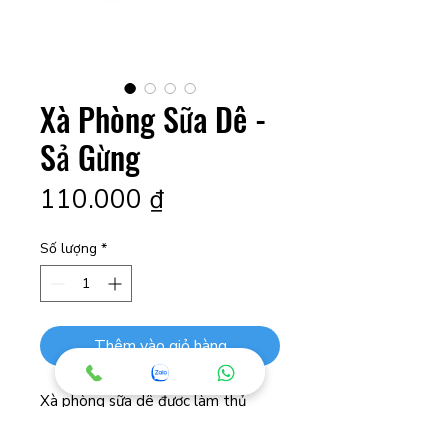
Xà Phòng Sữa Dê -
Sả Gừng
Giá
110.000 ₫
Số lượng
*
Thêm vào giỏ hàng
Xà phòng sữa dê được làm thủ
công từ sữa dê tươi nguyên chất
được lấy từ đàn dê hạnh phúc đang