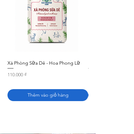
Xà Phòng Sữa Dê - Hoa Phong Lữ
Phô Mai Dê Tươi
Giá
Giá
110.000 ₫
150.000 ₫
Thêm vào giỏ hàng